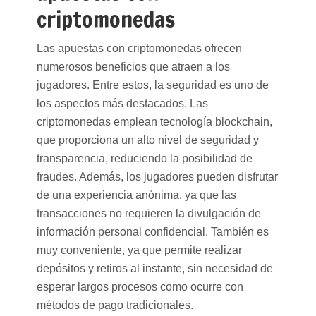
criptomonedas
Las apuestas con criptomonedas ofrecen
numerosos beneficios que atraen a los
jugadores. Entre estos, la seguridad es uno de
los aspectos más destacados. Las
criptomonedas emplean tecnología blockchain,
que proporciona un alto nivel de seguridad y
transparencia, reduciendo la posibilidad de
fraudes. Además, los jugadores pueden disfrutar
de una experiencia anónima, ya que las
transacciones no requieren la divulgación de
información personal confidencial. También es
muy conveniente, ya que permite realizar
depósitos y retiros al instante, sin necesidad de
esperar largos procesos como ocurre con
métodos de pago tradicionales.