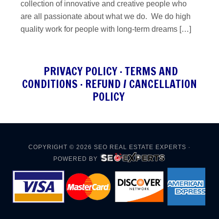
collection of innovative and creative people who
are all passionate about what we do. We do high
quality work for people with long-term dreams […]
PRIVACY POLICY
·
TERMS AND
CONDITIONS
·
REFUND / CANCELLATION
POLICY
COPYRIGHT © 2026
SEO REAL ESTATE EXPERTS
·
POWERED BY