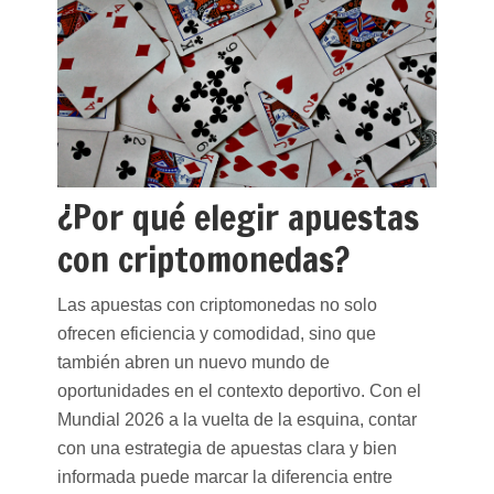
¿Por qué elegir apuestas
con criptomonedas?
Las apuestas con criptomonedas no solo
ofrecen eficiencia y comodidad, sino que
también abren un nuevo mundo de
oportunidades en el contexto deportivo. Con el
Mundial 2026 a la vuelta de la esquina, contar
con una estrategia de apuestas clara y bien
informada puede marcar la diferencia entre