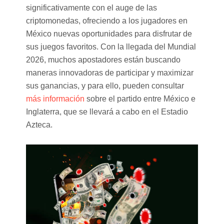
significativamente con el auge de las
criptomonedas, ofreciendo a los jugadores en
México nuevas oportunidades para disfrutar de
sus juegos favoritos. Con la llegada del Mundial
2026, muchos apostadores están buscando
maneras innovadoras de participar y maximizar
sus ganancias, y para ello, pueden consultar
más información
sobre el partido entre México e
Inglaterra, que se llevará a cabo en el Estadio
Azteca.