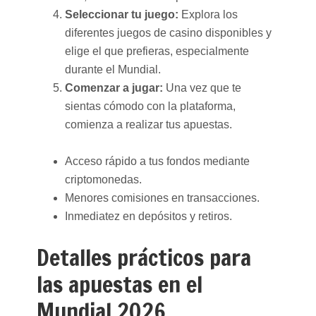
Seleccionar tu juego:
Explora los
diferentes juegos de casino disponibles y
elige el que prefieras, especialmente
durante el Mundial.
Comenzar a jugar:
Una vez que te
sientas cómodo con la plataforma,
comienza a realizar tus apuestas.
Acceso rápido a tus fondos mediante
criptomonedas.
Menores comisiones en transacciones.
Inmediatez en depósitos y retiros.
Detalles prácticos para
las apuestas en el
Mundial 2026