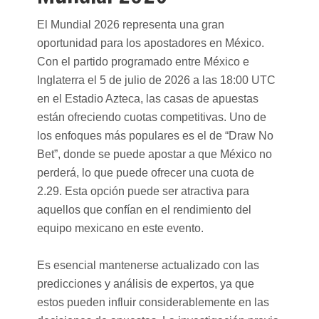
El Mundial 2026 representa una gran
oportunidad para los apostadores en México.
Con el partido programado entre México e
Inglaterra el 5 de julio de 2026 a las 18:00 UTC
en el Estadio Azteca, las casas de apuestas
están ofreciendo cuotas competitivas. Uno de
los enfoques más populares es el de “Draw No
Bet”, donde se puede apostar a que México no
perderá, lo que puede ofrecer una cuota de
2.29. Esta opción puede ser atractiva para
aquellos que confían en el rendimiento del
equipo mexicano en este evento.
Es esencial mantenerse actualizado con las
predicciones y análisis de expertos, ya que
estos pueden influir considerablemente en las