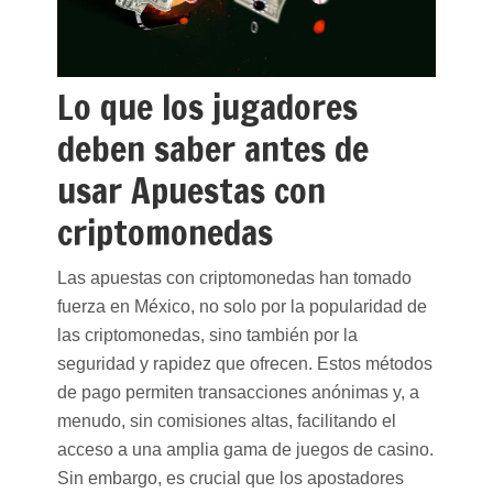
Lo que los jugadores
deben saber antes de
usar Apuestas con
criptomonedas
Las apuestas con criptomonedas han tomado
fuerza en México, no solo por la popularidad de
las criptomonedas, sino también por la
seguridad y rapidez que ofrecen. Estos métodos
de pago permiten transacciones anónimas y, a
menudo, sin comisiones altas, facilitando el
acceso a una amplia gama de juegos de casino.
Sin embargo, es crucial que los apostadores