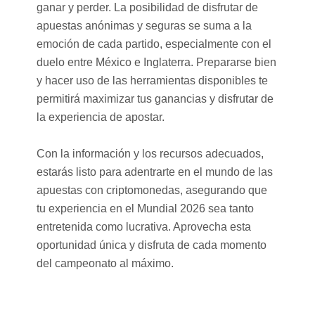
ganar y perder. La posibilidad de disfrutar de
apuestas anónimas y seguras se suma a la
emoción de cada partido, especialmente con el
duelo entre México e Inglaterra. Prepararse bien
y hacer uso de las herramientas disponibles te
permitirá maximizar tus ganancias y disfrutar de
la experiencia de apostar.
Con la información y los recursos adecuados,
estarás listo para adentrarte en el mundo de las
apuestas con criptomonedas, asegurando que
tu experiencia en el Mundial 2026 sea tanto
entretenida como lucrativa. Aprovecha esta
oportunidad única y disfruta de cada momento
del campeonato al máximo.