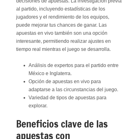
decisiones de apuestas. La investigación previa
al partido, incluyendo estadísticas de los
jugadores y el rendimiento de los equipos,
puede mejorar tus chances de ganar. Las
apuestas en vivo también son una opción
interesante, permitiendo realizar ajustes en
tiempo real mientras el juego se desarrolla.
Análisis de expertos para el partido entre
México e Inglaterra.
Opción de apuestas en vivo para
adaptarse a las circunstancias del juego.
Variedad de tipos de apuestas para
explorar.
Beneficios clave de las
apuestas con