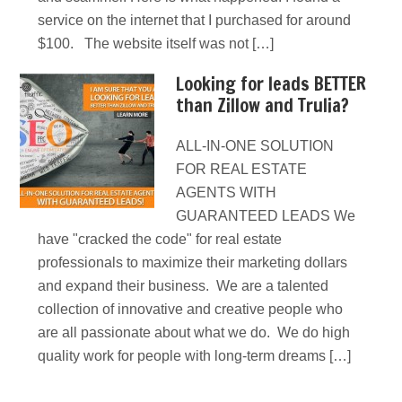
service on the internet that I purchased for around
$100. The website itself was not […]
Looking for leads BETTER
than Zillow and Trulia?
ALL-IN-ONE SOLUTION
FOR REAL ESTATE
AGENTS WITH
GUARANTEED LEADS We
have "cracked the code" for real estate
professionals to maximize their marketing dollars
and expand their business. We are a talented
collection of innovative and creative people who
are all passionate about what we do. We do high
quality work for people with long-term dreams […]