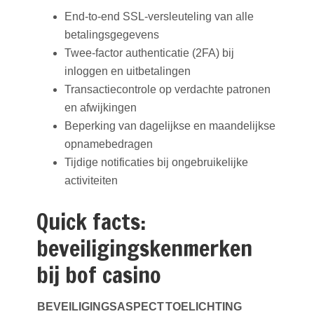
End-to-end SSL-versleuteling van alle
betalingsgegevens
Twee-factor authenticatie (2FA) bij
inloggen en uitbetalingen
Transactiecontrole op verdachte patronen
en afwijkingen
Beperking van dagelijkse en maandelijkse
opnamebedragen
Tijdige notificaties bij ongebruikelijke
activiteiten
Quick facts:
beveiligingskenmerken
bij bof casino
BEVEILIGINGSASPECT
TOELICHTING