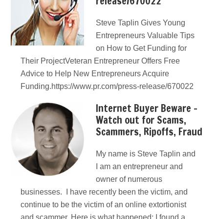
release/670022
Steve Taplin Gives Young
Entrepreneurs Valuable Tips
on How to Get Funding for
Their ProjectVeteran Entrepreneur Offers Free
Advice to Help New Entrepreneurs Acquire
Funding.https://www.pr.com/press-release/670022
Internet Buyer Beware –
Watch out for Scams,
Scammers, Ripoffs, Fraud
My name is Steve Taplin and
I am an entrepreneur and
owner of numerous
businesses. I have recently been the victim, and
continue to be the victim of an online extortionist
and scammer. Here is what happened: I found a