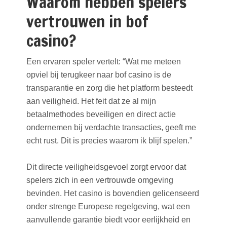
Waarom hebben spelers
vertrouwen in bof
casino?
Een ervaren speler vertelt: “Wat me meteen
opviel bij terugkeer naar bof casino is de
transparantie en zorg die het platform besteedt
aan veiligheid. Het feit dat ze al mijn
betaalmethodes beveiligen en direct actie
ondernemen bij verdachte transacties, geeft me
echt rust. Dit is precies waarom ik blijf spelen.”
Dit directe veiligheidsgevoel zorgt ervoor dat
spelers zich in een vertrouwde omgeving
bevinden. Het casino is bovendien gelicenseerd
onder strenge Europese regelgeving, wat een
aanvullende garantie biedt voor eerlijkheid en