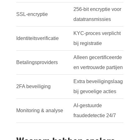
256-bit encryptie voor
SSL-encryptie
datatransmissies
KYC-proces verplicht
Identiteitsverificatie
bij registratie
Alleen gecertificeerde
Betalingsproviders
en vertrouwde partijen
Extra beveiligingslaag
2FA beveiliging
bij gevoelige acties
AI-gestuurde
Monitoring & analyse
fraudedetectie 24/7