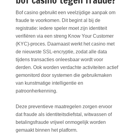
bof casino tegen fraude?
Bof casino gebruikt een veelzijdige aanpak om
fraude te voorkomen. Dit begint al bij de
registratie: iedere speler moet zijn identiteit
verifiëren via een streng Know Your Customer
(KYC)-proces. Daarnaast werkt het casino met
de nieuwste SSL-encryptie, zodat alle data
tijdens transacties onleesbaar wordt voor
derden. Ook worden verdachte activiteiten actief
gemonitord door systemen die gebruikmaken
van kunstmatige intelligentie en
patroonherkenning.
Deze preventieve maatregelen zorgen ervoor
dat fraude als identiteitsdiefstal, witwassen of
betalingsfraude vrijwel onmogelijk worden
gemaakt binnen het platform.