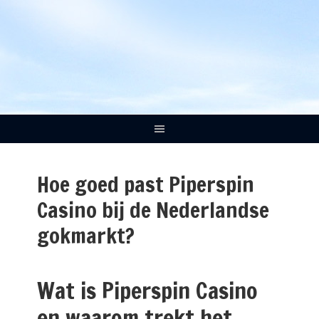
Hoe goed past Piperspin
Casino bij de Nederlandse
gokmarkt?
Wat is Piperspin Casino
en waarom trekt het