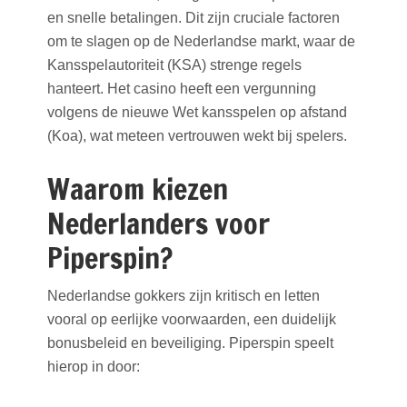
en snelle betalingen. Dit zijn cruciale factoren
om te slagen op de Nederlandse markt, waar de
Kansspelautoriteit (KSA) strenge regels
hanteert. Het casino heeft een vergunning
volgens de nieuwe Wet kansspelen op afstand
(Koa), wat meteen vertrouwen wekt bij spelers.
Waarom kiezen
Nederlanders voor
Piperspin?
Nederlandse gokkers zijn kritisch en letten
vooral op eerlijke voorwaarden, een duidelijk
bonusbeleid en beveiliging. Piperspin speelt
hierop in door: