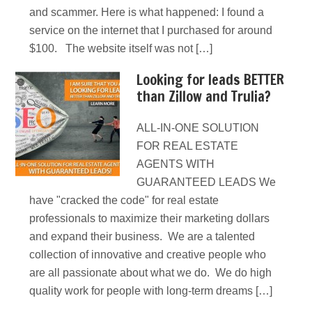
and scammer. Here is what happened: I found a
service on the internet that I purchased for around
$100. The website itself was not […]
Looking for leads BETTER
than Zillow and Trulia?
ALL-IN-ONE SOLUTION
FOR REAL ESTATE
AGENTS WITH
GUARANTEED LEADS We
have "cracked the code" for real estate
professionals to maximize their marketing dollars
and expand their business. We are a talented
collection of innovative and creative people who
are all passionate about what we do. We do high
quality work for people with long-term dreams […]