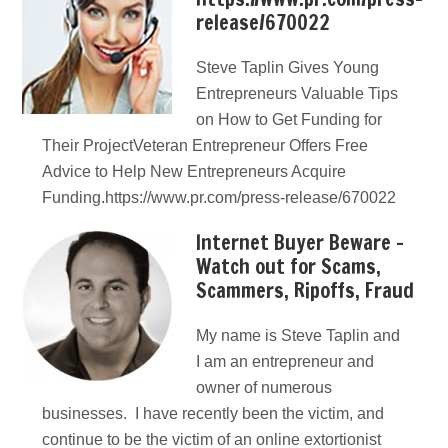
release/670022
Steve Taplin Gives Young
Entrepreneurs Valuable Tips
on How to Get Funding for
Their ProjectVeteran Entrepreneur Offers Free
Advice to Help New Entrepreneurs Acquire
Funding.https://www.pr.com/press-release/670022
Internet Buyer Beware –
Watch out for Scams,
Scammers, Ripoffs, Fraud
My name is Steve Taplin and
I am an entrepreneur and
owner of numerous
businesses. I have recently been the victim, and
continue to be the victim of an online extortionist