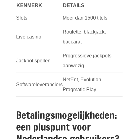
KENMERK
DETAILS
Slots
Meer dan 1500 titels
Roulette, blackjack,
Live casino
baccarat
Progressieve jackpots
Jackpot spellen
aanwezig
NetEnt, Evolution,
Softwareleveranciers
Pragmatic Play
Betalingsmogelijkheden:
een pluspunt voor
Nederlandse gebruikers?