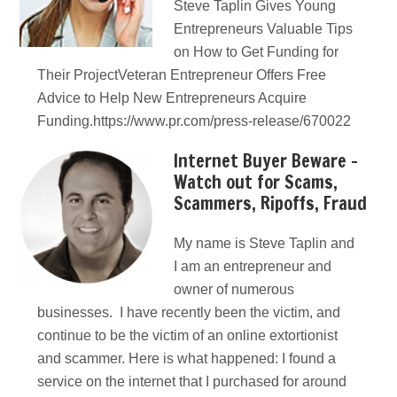
Steve Taplin Gives Young
Entrepreneurs Valuable Tips
on How to Get Funding for
Their ProjectVeteran Entrepreneur Offers Free
Advice to Help New Entrepreneurs Acquire
Funding.https://www.pr.com/press-release/670022
Internet Buyer Beware –
Watch out for Scams,
Scammers, Ripoffs, Fraud
My name is Steve Taplin and
I am an entrepreneur and
owner of numerous
businesses. I have recently been the victim, and
continue to be the victim of an online extortionist
and scammer. Here is what happened: I found a
service on the internet that I purchased for around