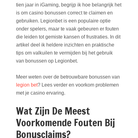
tien jaar in iGaming, begrijp ik hoe belangrijk het
is om casino bonussen correct te claimen en
gebruiken. Legionbet is een populaire optie
onder spelers, maar te vaak gebeuren er fouten
die leiden tot gemiste kansen of frustraties. In dit
artikel deel ik heldere inzichten en praktische
tips om valkuilen te vermijden bij het gebruik
van bonussen op Legionbet.
Meer weten over de betrouwbare bonussen van
legion bet
? Lees verder en voorkom problemen
met je casino ervaring.
Wat Zijn De Meest
Voorkomende Fouten Bij
Bonusclaims?