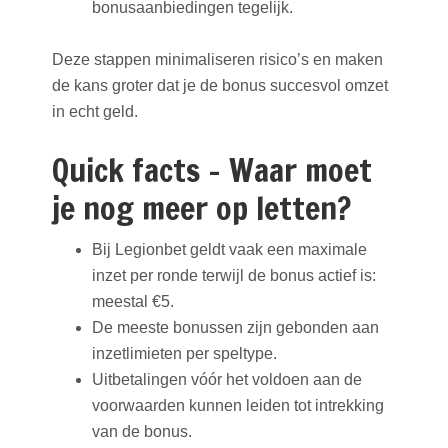
bonusaanbiedingen tegelijk.
Deze stappen minimaliseren risico’s en maken
de kans groter dat je de bonus succesvol omzet
in echt geld.
Quick facts – Waar moet
je nog meer op letten?
Bij Legionbet geldt vaak een maximale
inzet per ronde terwijl de bonus actief is:
meestal €5.
De meeste bonussen zijn gebonden aan
inzetlimieten per speltype.
Uitbetalingen vóór het voldoen aan de
voorwaarden kunnen leiden tot intrekking
van de bonus.