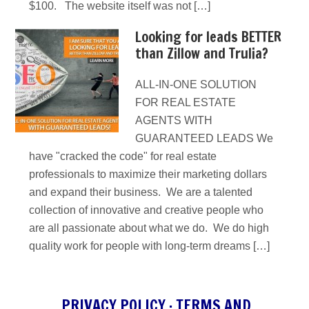
$100. The website itself was not […]
Looking for leads BETTER
than Zillow and Trulia?
ALL-IN-ONE SOLUTION
FOR REAL ESTATE
AGENTS WITH
GUARANTEED LEADS We
have "cracked the code" for real estate
professionals to maximize their marketing dollars
and expand their business. We are a talented
collection of innovative and creative people who
are all passionate about what we do. We do high
quality work for people with long-term dreams […]
PRIVACY POLICY
·
TERMS AND