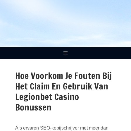
Hoe Voorkom Je Fouten Bij
Het Claim En Gebruik Van
Legionbet Casino
Bonussen
Als ervaren SEO-kopijschrijver met meer dan