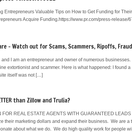
g Entrepreneurs Valuable Tips on How to Get Funding for Their
repreneurs Acquire Funding.https://www.pr.com/press-release/
re – Watch out for Scams, Scammers, Ripoffs, Frau
 and I am an entrepreneur and owner of numerous businesses. I
line extortionist and scammer. Here is what happened: I found a s
e itself was not […]
TTER than Zillow and Trulia?
 FOR REAL ESTATE AGENTS WITH GUARANTEED LEADS We have
e their marketing dollars and expand their business. We are a ta
ionate about what we do. We do high quality work for people w