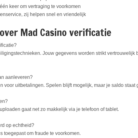
één keer om vertraging te voorkomen
enservice, zij helpen snel en vriendelijk
over Mad Casino verificatie
ficatie?
igingstechnieken. Jouw gegevens worden strikt vertrouwelijk b
kan aanleveren?
voor uitbetalingen. Spelen blijft mogelijk, maar je saldo staat g
den?
uploaden gaat net zo makkelijk via je telefoon of tablet.
rd op echtheid?
es toegepast om fraude te voorkomen.