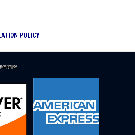
LATION POLICY