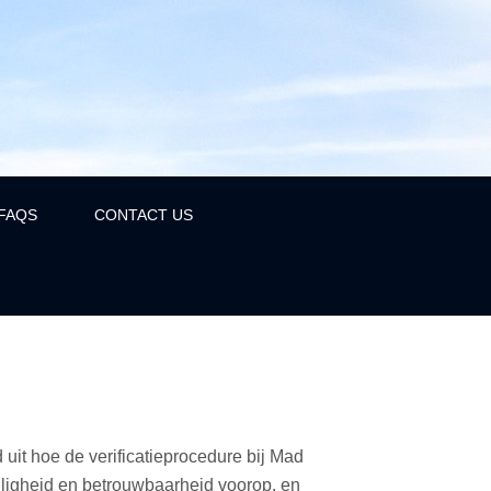
FAQS
CONTACT US
d uit hoe de verificatieprocedure bij Mad
iligheid en betrouwbaarheid voorop, en