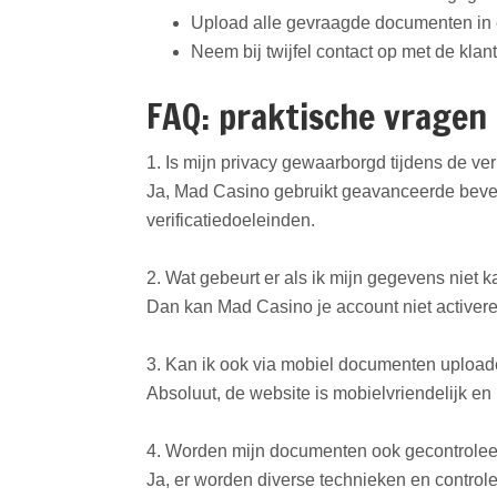
Upload alle gevraagde documenten in 
Neem bij twijfel contact op met de klant
FAQ: praktische vragen 
1. Is mijn privacy gewaarborgd tijdens de veri
Ja, Mad Casino gebruikt geavanceerde beveil
verificatiedoeleinden.
2. Wat gebeurt er als ik mijn gegevens niet 
Dan kan Mad Casino je account niet activeren 
3. Kan ik ook via mobiel documenten uploa
Absoluut, de website is mobielvriendelijk en 
4. Worden mijn documenten ook gecontrolee
Ja, er worden diverse technieken en control