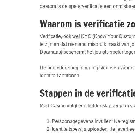
daarom is de speler­verificatie een onmisbaa
Waarom is verificatie z
Verificatie, ook wel KYC (Know Your Custome
te zijn en dat niemand misbruik maakt van jo
Daarnaast beschermt het jou als speler tegen
De procedure begint na registratie en vóór de 
identiteit aantonen.
Stappen in de verificat
Mad Casino volgt een helder stappenplan vo
Persoonsgegevens invullen: Na registr
Identiteitsbewijs uploaden: Je levert ee