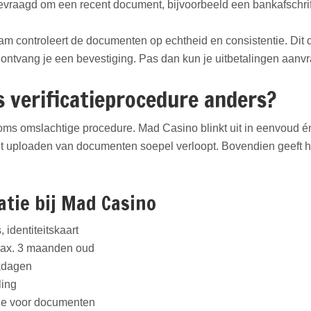
vraagd om een recent document, bijvoorbeeld een bankafschrift
m controleert de documenten op echtheid en consistentie. Dit du
e ontvang je een bevestiging. Pas dan kun je uitbetalingen aanv
 verificatieprocedure anders?
ms omslachtige procedure. Mad Casino blinkt uit in eenvoud én 
het uploaden van documenten soepel verloopt. Bovendien geeft h
catie bij Mad Casino
 identiteitskaart
 max. 3 maanden oud
rkdagen
ling
ie voor documenten