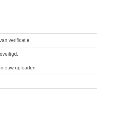
an verificatie.
veiligd.
opnieuw uploaden.