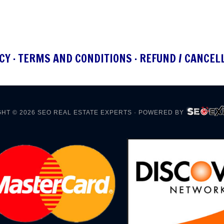
CY
·
TERMS AND CONDITIONS
·
REFUND / CANCEL
HT © 2026
SEO REAL ESTATE EXPERTS
· POWERED BY