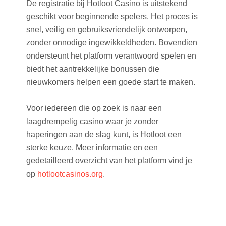
De registratie bij Hotloot Casino is uitstekend
geschikt voor beginnende spelers. Het proces is
snel, veilig en gebruiksvriendelijk ontworpen,
zonder onnodige ingewikkeldheden. Bovendien
ondersteunt het platform verantwoord spelen en
biedt het aantrekkelijke bonussen die
nieuwkomers helpen een goede start te maken.
Voor iedereen die op zoek is naar een
laagdrempelig casino waar je zonder
haperingen aan de slag kunt, is Hotloot een
sterke keuze. Meer informatie en een
gedetailleerd overzicht van het platform vind je
op
hotlootcasinos.org
.