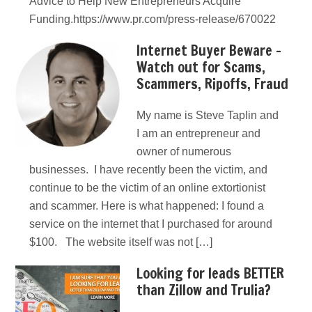
Advice to Help New Entrepreneurs Acquire
Funding.https://www.pr.com/press-release/670022
Internet Buyer Beware –
Watch out for Scams,
Scammers, Ripoffs, Fraud
My name is Steve Taplin and
I am an entrepreneur and
owner of numerous
businesses. I have recently been the victim, and
continue to be the victim of an online extortionist
and scammer. Here is what happened: I found a
service on the internet that I purchased for around
$100. The website itself was not […]
Looking for leads BETTER
than Zillow and Trulia?