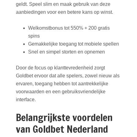
geldt. Speel slim en maak gebruik van deze
aanbiedingen voor een betere kans op winst.
Welkomstbonus tot 550% + 200 gratis
spins
Gemakkelijke toegang tot mobiele spellen
Snel en simpel storten en opnemen
Door de focus op klanttevredenheid zorgt
Goldbet ervoor dat alle spelers, zowel nieuw als
ervaren, toegang hebben tot aantrekkelijke
voorwaarden en een gebruiksvriendelijke
interface.
Belangrijkste voordelen
van Goldbet Nederland