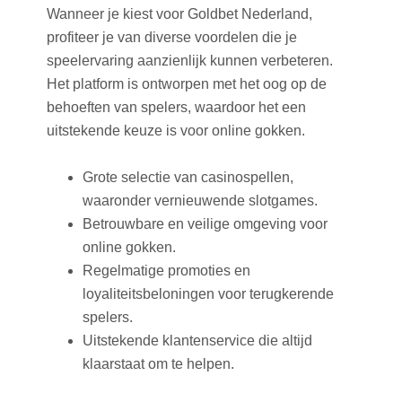
Wanneer je kiest voor Goldbet Nederland,
profiteer je van diverse voordelen die je
speelervaring aanzienlijk kunnen verbeteren.
Het platform is ontworpen met het oog op de
behoeften van spelers, waardoor het een
uitstekende keuze is voor online gokken.
Grote selectie van casinospellen,
waaronder vernieuwende slotgames.
Betrouwbare en veilige omgeving voor
online gokken.
Regelmatige promoties en
loyaliteitsbeloningen voor terugkerende
spelers.
Uitstekende klantenservice die altijd
klaarstaat om te helpen.