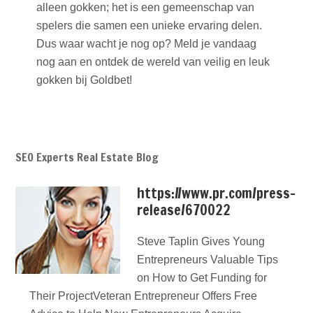
alleen gokken; het is een gemeenschap van
spelers die samen een unieke ervaring delen.
Dus waar wacht je nog op? Meld je vandaag
nog aan en ontdek de wereld van veilig en leuk
gokken bij Goldbet!
SEO Experts Real Estate Blog
https://www.pr.com/press-
release/670022
Steve Taplin Gives Young
Entrepreneurs Valuable Tips
on How to Get Funding for
Their ProjectVeteran Entrepreneur Offers Free