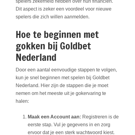
spelers zekerheid hebben over hun financiën.
Dit aspect is zeker een voordeel voor nieuwe
spelers die zich willen aanmelden.
Hoe te beginnen met
gokken bij Goldbet
Nederland
Door een aantal eenvoudige stappen te volgen,
kun je snel beginnen met spelen bij Goldbet
Nederland. Hier zijn de stappen die je moet
nemen om het meeste uit je gokervaring te
halen:
Maak een Account aan:
Registreren is de
eerste stap. Vul je gegevens in en zorg
ervoor dat je een sterk wachtwoord kiest.