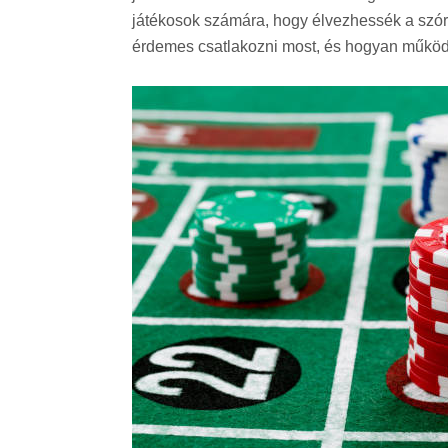
játékosok számára, hogy élvezhessék a szór
érdemes csatlakozni most, és hogyan működi