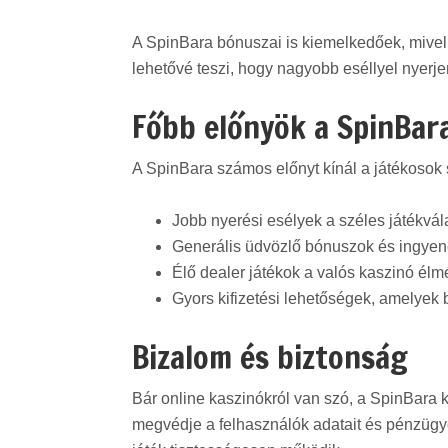
A SpinBara bónuszai is kiemelkedőek, mivel
lehetővé teszi, hogy nagyobb eséllyel nyerje
Főbb előnyök a SpinBar
A SpinBara számos előnyt kínál a játékosok
Jobb nyerési esélyek a széles játékv
Generális üdvözlő bónuszok és ingyen
Élő dealer játékok a valós kaszinó élm
Gyors kifizetési lehetőségek, amelyek
Bizalom és biztonság
Bár online kaszinókról van szó, a SpinBara 
megvédje a felhasználók adatait és pénzügyei