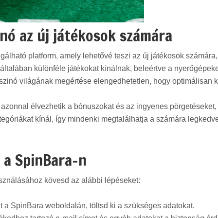
nó az új játékosok számára
álható platform, amely lehetővé teszi az új játékosok számára,
általában különféle játékokat kínálnak, beleértve a nyerőgépeket
aszinó világának megértése elengedhetetlen, hogy optimálisan 
n azonnal élvezhetik a bónuszokat és az ingyenes pörgetéseket,
tegóriákat kínál, így mindenki megtalálhatja a számára legkedv
i a SpinBara-n
sználásához kövesd az alábbi lépéseket:
 a SpinBara weboldalán, töltsd ki a szükséges adatokat.