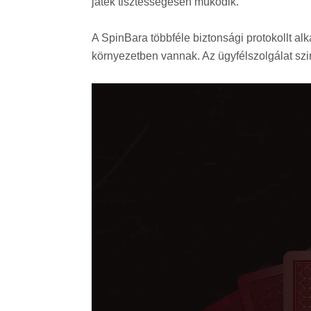
játék tisztességesen működik.
A SpinBara többféle biztonsági protokollt alk
környezetben vannak. Az ügyfélszolgálat szi