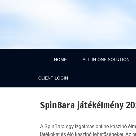
HOME
ALL-IN-ONE SOLUTION
CLIENT LOGIN
SpinBara játékélmény 20
A SpinBara egy izgalmas online kaszinó élmén
játékokat és élő kaszinó lehetőségeket. Az o