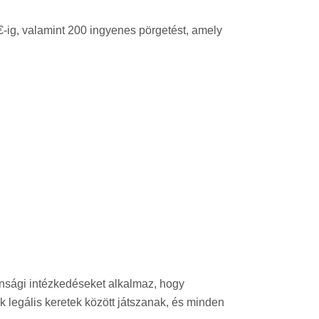
-ig, valamint 200 ingyenes pörgetést, amely
onsági intézkedéseket alkalmaz, hogy
k legális keretek között játszanak, és minden