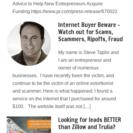
Advice to Help New Entrepreneurs Acquire
Funding.https://www.pr.com/press-release/670022
Internet Buyer Beware –
Watch out for Scams,
Scammers, Ripoffs, Fraud
My name is Steve Taplin and
I am an entrepreneur and
owner of numerous
businesses. I have recently been the victim, and
continue to be the victim of an online extortionist
and scammer. Here is what happened: I found a
service on the internet that I purchased for around
$100. The website itself was not […]
Looking for leads BETTER
than Zillow and Trulia?