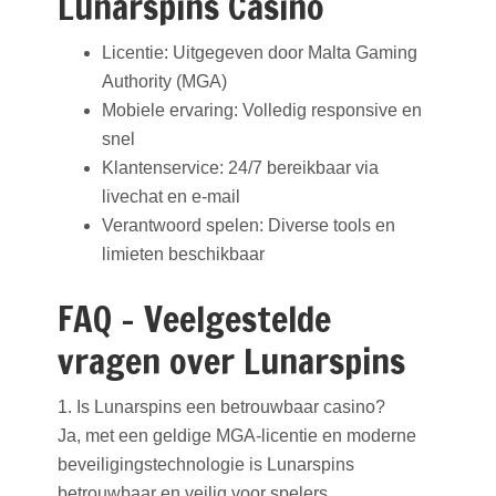
Lunarspins Casino
Licentie: Uitgegeven door Malta Gaming
Authority (MGA)
Mobiele ervaring: Volledig responsive en
snel
Klantenservice: 24/7 bereikbaar via
livechat en e-mail
Verantwoord spelen: Diverse tools en
limieten beschikbaar
FAQ – Veelgestelde
vragen over Lunarspins
1. Is Lunarspins een betrouwbaar casino?
Ja, met een geldige MGA-licentie en moderne
beveiligingstechnologie is Lunarspins
betrouwbaar en veilig voor spelers.