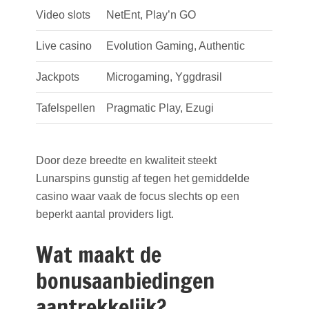
Video slots
NetEnt, Play’n GO
Live casino
Evolution Gaming, Authentic
Jackpots
Microgaming, Yggdrasil
Tafelspellen
Pragmatic Play, Ezugi
Door deze breedte en kwaliteit steekt
Lunarspins gunstig af tegen het gemiddelde
casino waar vaak de focus slechts op een
beperkt aantal providers ligt.
Wat maakt de
bonusaanbiedingen
aantrekkelijk?