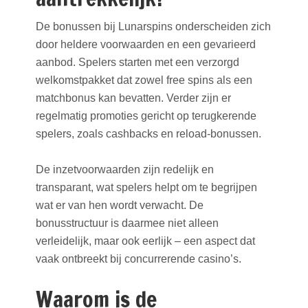
De bonussen bij Lunarspins onderscheiden zich
door heldere voorwaarden en een gevarieerd
aanbod. Spelers starten met een verzorgd
welkomstpakket dat zowel free spins als een
matchbonus kan bevatten. Verder zijn er
regelmatig promoties gericht op terugkerende
spelers, zoals cashbacks en reload-bonussen.
De inzetvoorwaarden zijn redelijk en
transparant, wat spelers helpt om te begrijpen
wat er van hen wordt verwacht. De
bonusstructuur is daarmee niet alleen
verleidelijk, maar ook eerlijk – een aspect dat
vaak ontbreekt bij concurrerende casino’s.
Waarom is de