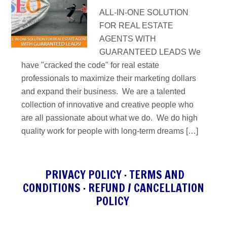
ALL-IN-ONE SOLUTION
FOR REAL ESTATE
AGENTS WITH
GUARANTEED LEADS We
have "cracked the code" for real estate
professionals to maximize their marketing dollars
and expand their business. We are a talented
collection of innovative and creative people who
are all passionate about what we do. We do high
quality work for people with long-term dreams […]
PRIVACY POLICY
·
TERMS AND
CONDITIONS
·
REFUND / CANCELLATION
POLICY