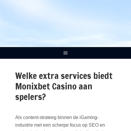
Welke extra services biedt
Monixbet Casino aan
spelers?
Als content-strateeg binnen de iGaming-
industrie met een scherpe focus op SEO en