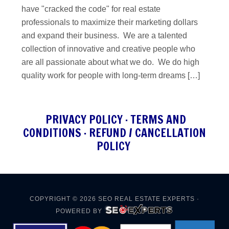
have "cracked the code" for real estate
professionals to maximize their marketing dollars
and expand their business. We are a talented
collection of innovative and creative people who
are all passionate about what we do. We do high
quality work for people with long-term dreams […]
PRIVACY POLICY
·
TERMS AND
CONDITIONS
·
REFUND / CANCELLATION
POLICY
COPYRIGHT © 2026
SEO REAL ESTATE EXPERTS
·
POWERED BY