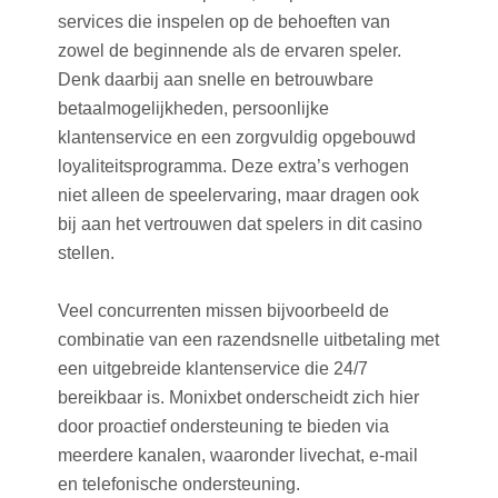
services die inspelen op de behoeften van
zowel de beginnende als de ervaren speler.
Denk daarbij aan snelle en betrouwbare
betaalmogelijkheden, persoonlijke
klantenservice en een zorgvuldig opgebouwd
loyaliteitsprogramma. Deze extra’s verhogen
niet alleen de speelervaring, maar dragen ook
bij aan het vertrouwen dat spelers in dit casino
stellen.
Veel concurrenten missen bijvoorbeeld de
combinatie van een razendsnelle uitbetaling met
een uitgebreide klantenservice die 24/7
bereikbaar is. Monixbet onderscheidt zich hier
door proactief ondersteuning te bieden via
meerdere kanalen, waaronder livechat, e-mail
en telefonische ondersteuning.