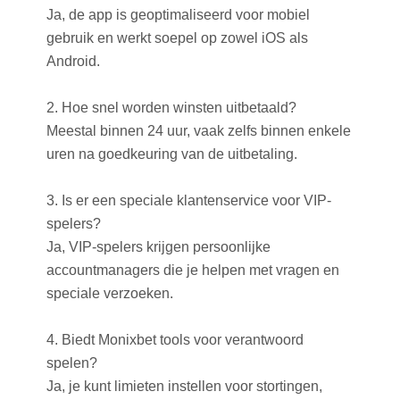
Ja, de app is geoptimaliseerd voor mobiel
gebruik en werkt soepel op zowel iOS als
Android.
2. Hoe snel worden winsten uitbetaald?
Meestal binnen 24 uur, vaak zelfs binnen enkele
uren na goedkeuring van de uitbetaling.
3. Is er een speciale klantenservice voor VIP-
spelers?
Ja, VIP-spelers krijgen persoonlijke
accountmanagers die je helpen met vragen en
speciale verzoeken.
4. Biedt Monixbet tools voor verantwoord
spelen?
Ja, je kunt limieten instellen voor stortingen,