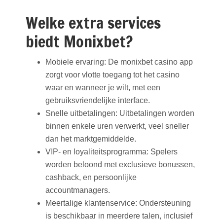
Welke extra services
biedt Monixbet?
Mobiele ervaring: De monixbet casino app
zorgt voor vlotte toegang tot het casino
waar en wanneer je wilt, met een
gebruiksvriendelijke interface.
Snelle uitbetalingen: Uitbetalingen worden
binnen enkele uren verwerkt, veel sneller
dan het marktgemiddelde.
VIP- en loyaliteitsprogramma: Spelers
worden beloond met exclusieve bonussen,
cashback, en persoonlijke
accountmanagers.
Meertalige klantenservice: Ondersteuning
is beschikbaar in meerdere talen, inclusief