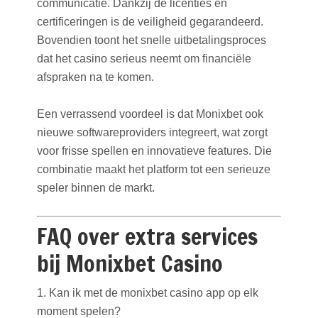
communicatie. Dankzij de licenties en
certificeringen is de veiligheid gegarandeerd.
Bovendien toont het snelle uitbetalingsproces
dat het casino serieus neemt om financiële
afspraken na te komen.
Een verrassend voordeel is dat Monixbet ook
nieuwe softwareproviders integreert, wat zorgt
voor frisse spellen en innovatieve features. Die
combinatie maakt het platform tot een serieuze
speler binnen de markt.
FAQ over extra services
bij Monixbet Casino
1. Kan ik met de monixbet casino app op elk
moment spelen?