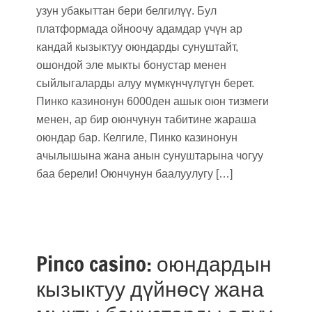
узун убакыттан бери белгилүү. Бул
платформада ойноочу адамдар үчүн ар
кандай кызыктуу оюндарды сунуштайт,
ошондой эле мыкты бонустар менен
сыйлыгаларды алуу мүмкүнчүлүгүн берет.
Пинко казинонун 6000ден ашык оюн тизмеги
менен, ар бир оюнчунун табитине жараша
оюндар бар. Келгиле, Пинко казинонун
ачылышына жана анын сунуштарына чогуу
баа берели! Оюнчунун баалуулугу […]
Pinco casino: оюндардын
кызыктуу дүйнөсү жана