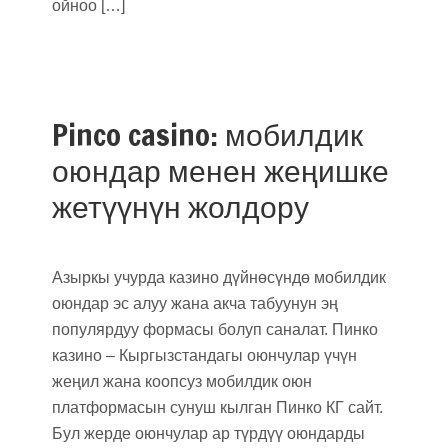
ойноо […]
Pinco casino: мобилдик
оюндар менен жеңишке
жетүүнүн жолдору
Азыркы учурда казино дүйнөсүндө мобилдик
оюндар эс алуу жана акча табуунун эң
популярдуу формасы болуп саналат. Пинко
казино – Кыргызстандагы оюнчулар үчүн
жеңил жана коопсуз мобилдик оюн
платформасын сунуш кылган Пинко КГ сайт.
Бул жерде оюнчулар ар түрдүү оюндарды