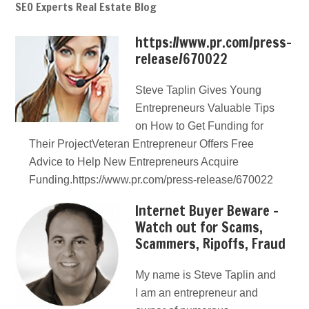
SEO Experts Real Estate Blog
https://www.pr.com/press-
release/670022
Steve Taplin Gives Young
Entrepreneurs Valuable Tips
on How to Get Funding for
Their ProjectVeteran Entrepreneur Offers Free
Advice to Help New Entrepreneurs Acquire
Funding.https://www.pr.com/press-release/670022
Internet Buyer Beware –
Watch out for Scams,
Scammers, Ripoffs, Fraud
My name is Steve Taplin and
I am an entrepreneur and